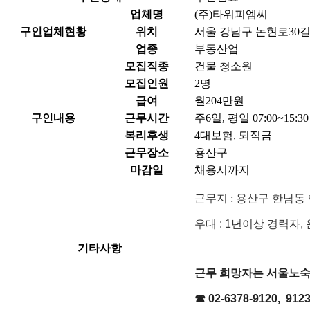
업체명
(주)타워피엠씨
구인업체현황
위치
서울 강남구 논현로30길 
업종
부동산업
모집직종
건물 청소원
모집인원
2명
급여
월204만원
구인내용
근무시간
주6일, 평일 07:00~15:30 (
복리후생
4대보험, 퇴직금
근무장소
용산구
마감일
채용시까지
근무지 : 용산구 한남동 
우대 : 1년이상 경력자
기타사항
근무 희
망자는 서울노숙
☎​ 02-6378-9120, 91