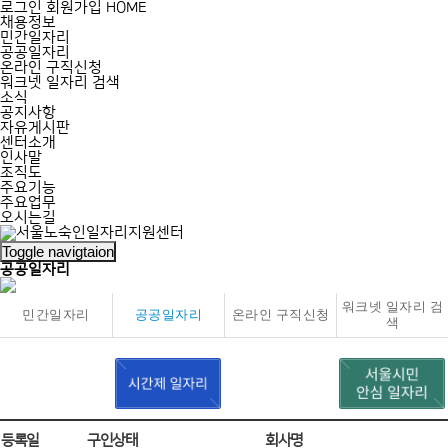
로그인
회원가입
HOME
채용정보
민간일자리
공공일자리
온라인 구직신청
워크넷 일자리 검색
소식
공지사항
자유게시판
센터소개
인사말
조직도
주요기능
주요업무
오시는길
Toggle navigtaion
공공일자리
워크넷 일자리 검
민간일자리
공공일자리
온라인 구직신청
색
등록일
구인상태
회사명