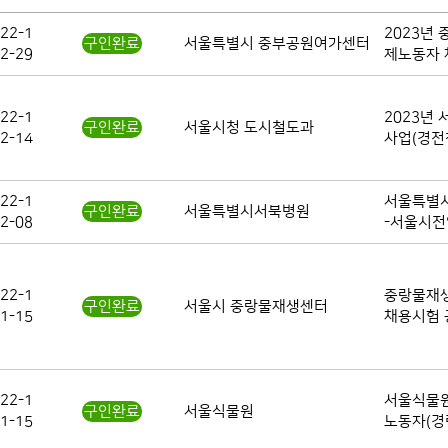
22-1
2023년
구인완료
서울특별시 중부공원여가센터
2-29
제노동자 
22-1
2023년
구인완료
서울시청 도시철도과
2-14
사업(경전
22-1
서울특별
구인완료
서울특별시서북병원
2-08
-서울시
22-1
중랑물재
구인완료
서울시 중랑물재생센터
1-15
채용시험 
22-1
서울식물원
구인완료
서울식물원
1-15
노동자(경