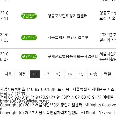
22-0
영등포보
구인완료
영등포보현희망지원센터
7-11
모집-서
22-0
2022년
구인완료
서울특별시 한강사업본부
7-05
일자리 사
22-0
서울시일자
구인완료
구세군호텔용품재활용사업센터
6-27
용품재활
처음
이전
11
12
13
14
15
다음
맨끝
사업자등록번호 110-82-09788
|
대표 김욱
|
서울특별시 서대문구 서소
문로 57-1(합동)
전화 02-6378-9124,9120,9121,9123
|
팩스 02-6378-9122
|
이메일
bridge3639199@daum.net
Copyright (C) 2017 서울시립브릿지종합지원센터. All Rights Reserve
d.
Copyright (C) 2017 서울노숙인일자리지원센터. All Rights Reserved.