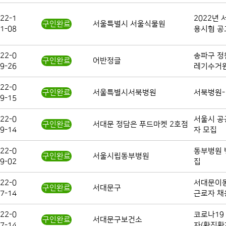
22-1
2022년
구인완료
서울특별시 서울식물원
1-08
용시험 공
22-0
송파구 정
구인완료
어반정글
9-26
레기수거원
22-0
구인완료
서울특별시서북병원
서북병원-
9-15
22-0
서울시 공
구인완료
서대문 정담은 푸드마켓 2호점
9-14
자 모집
22-0
동부병원 
구인완료
서울시립동부병원
9-02
집
22-0
서대문이동
구인완료
서대문구
7-14
근로자 채
22-0
코로나19
구인완료
서대문구보건소
7-14
자(확진환