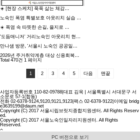
☀️ [현장 스케치] 푹푹 삶는 체감…
노숙인 폭염 특별보호 아웃리치 실습 …
☀️ 폭염 속 따뜻한 손길, 을지로 …
'도듬매니저' 거리노숙인 아웃리치 현…
만나샘 방문, '서울시 노숙인 공공일…
2026년 주거취약계층 대상 신용회복…
Total 470건
1 페이지
1
2
3
4
5
다음
맨끝
사업자등록번호 110-82-09788
|
대표 김욱
|
서울특별시 서대문구 서
소문로 57-1(합동)
전화 02-6378-9124,9120,9121,9123
|
팩스 02-6378-9122
|
이메일 bridg
e3639199@daum.net
Copyright (C) 2017 서울시립브릿지종합지원센터. All Rights Reserv
ed.
Copyright (C) 2017 서울노숙인일자리지원센터. All Rights
Reserved.
PC 버전으로 보기