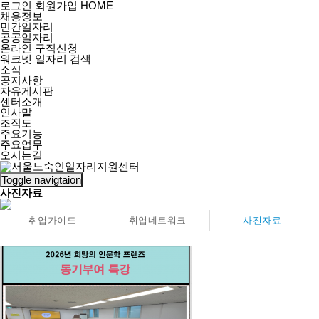
로그인
회원가입
HOME
채용정보
민간일자리
공공일자리
온라인 구직신청
워크넷 일자리 검색
소식
공지사항
자유게시판
센터소개
인사말
조직도
주요기능
주요업무
오시는길
Toggle navigtaion
사진자료
취업가이드
취업네트워크
사진자료